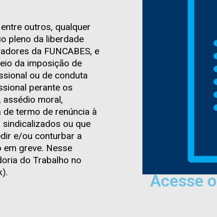
entre outros, qualquer
io pleno da liberdade
balhadores da FUNCABES, e
meio da imposição de
issional ou de conduta
ssional perante os
, assédio moral,
a de termo de renúncia à
s sindicalizados ou que
edir e/ou conturbar a
ão em greve. Nesse
oria do Trabalho no
).
Acesse o