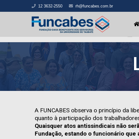
12 3632-2550
rh@funcabes.com.br
12 3633-3855
funcabes@uol.com.br
Institucional
Con
Fotos
Contato
A FUNCABES observa o princípio da liber
quanto à participação dos trabalhadore
Quaisquer atos antissindicais não ser
Fundação, estando o funcionário que 