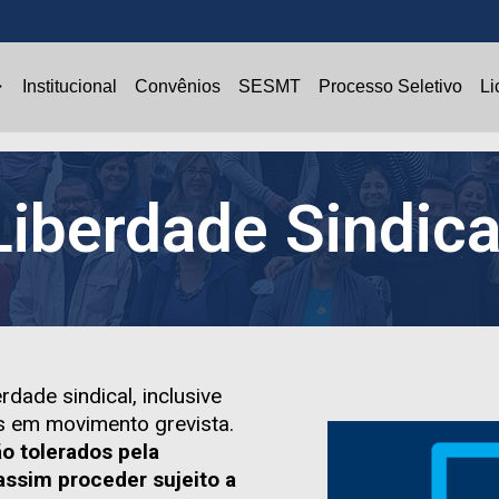
vênios
SESMT
Processo Seletivo
Licitações
Institucional
Convênios
SESMT
Processo Seletivo
Li
Liberdade Sindica
dade sindical, inclusive
s em movimento grevista.
ão tolerados pela
assim proceder sujeito a