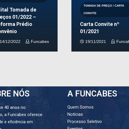
TOMADA DE PREÇO / CARTA
ital Tomada de
CONVITE
eços 01/2022 –
forma Prédio
Carta Convite nº
onvênio
01/2021
14/12/2022
Funcabes
19/11/2021
Funca
BRE NÓS
A FUNCABES
Quem Somos
se 40 anos no
Notícias
o, a
Funcabes oferece
Processo Seletivo
de e
eficiência em
Eventos
s.