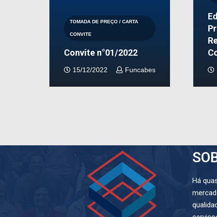
Ed
TOMADA DE PREÇO / CARTA
Pr
CONVITE
Re
Convite n°01/2022
C
15/12/2022
Funcabes
SO
Há qua
mercad
qualida
serviço