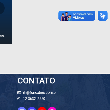
bes
CONTATO
rh@funcabes.com.br
12 3632-2550