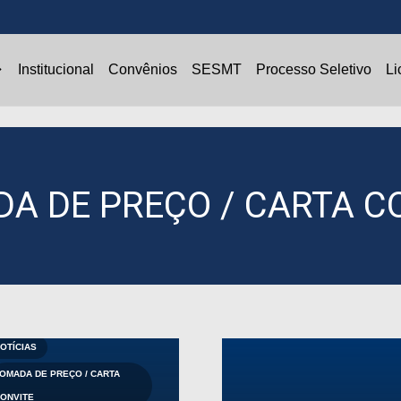
vênios
SESMT
Processo Seletivo
Licitações
Institucional
Convênios
SESMT
Processo Seletivo
Li
A DE PREÇO / CARTA C
OTÍCIAS
OMADA DE PREÇO / CARTA
ONVITE