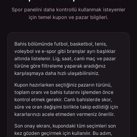
Spor panelini daha kontrollü kullanmak isteyenler
için temel kupon ve pazar bilgileri.
Bahis bölümünde futbol, basketbol, tenis,
voleybol ve e-spor gibi branşlar ayrı başlıklar
altında listelenir. Lig, saat, canlı maç ve pazar
türüne göre filtreleme yaparak aradığınız
karşılaşmaya daha hızlı ulaşabilirsiniz.
Kupon hazırlarken seçtiğiniz pazarın türünü,
toplam oranı ve bahis tutarını işlemden önce
kontrol etmek gerekir. Canlı bahislerde skor,
süre ve oran değişimi birlikte takip edildiği için
kararlarınızı acele etmeden vermeniz önerilir.
Son onay ekranı, kupondaki tüm seçimleri son
kez gözden geçirmek için kullanılır. Bu adım,