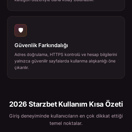
🛡️
Güvenlik Farkındalığı
Adres doğrulama, HTTPS kontrolü ve hesap bilgilerini
yalnızca güvenilir sayfalarda kullanma alışkanlığı öne
çıkarılır.
2026 Starzbet Kullanım Kısa Özeti
Giriş deneyiminde kullanıcıların en çok dikkat ettiği
temel noktalar.