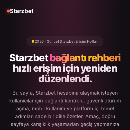
Starzbet
●
2026 · Güncel Starzbet Erişim Notları
Starzbet
bağlantı rehberi
hızlı erişim için yeniden
düzenlendi.
Bu sayfa, Starzbet hesabına ulaşmak isteyen
kullanıcılar için bağlantı kontrolü, güvenli oturum
açma, mobil kullanım ve platform içi temel
adımları sade bir dille özetler. Amaç, doğru
sayfaya karışıklık yaşamadan geçiş yapmanıza