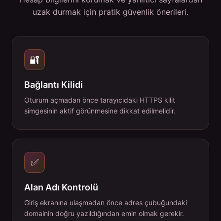
uzak durmak için pratik güvenlik önerileri.
🔐
Bağlantı Kilidi
Oturum açmadan önce tarayıcıdaki HTTPS kilit
simgesinin aktif görünmesine dikkat edilmelidir.
✅
Alan Adı Kontrolü
Giriş ekranına ulaşmadan önce adres çubuğundaki
domainin doğru yazıldığından emin olmak gerekir.