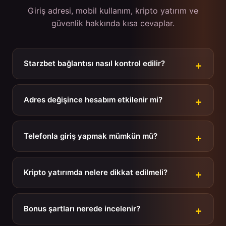
Giriş adresi, mobil kullanım, kripto yatırım ve
güvenlik hakkında kısa cevaplar.
Starzbet bağlantısı nasıl kontrol edilir?
Adres değişince hesabım etkilenir mi?
Telefonla giriş yapmak mümkün mü?
Kripto yatırımda nelere dikkat edilmeli?
Bonus şartları nerede incelenir?