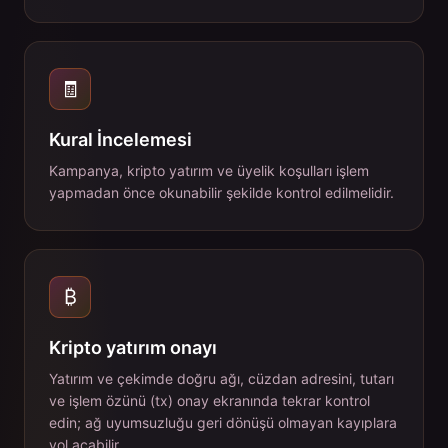
🧾
Kural İncelemesi
Kampanya, kripto yatırım ve üyelik koşulları işlem
yapmadan önce okunabilir şekilde kontrol edilmelidir.
₿
Kripto yatırım onayı
Yatırım ve çekimde doğru ağı, cüzdan adresini, tutarı
ve işlem özünü (tx) onay ekranında tekrar kontrol
edin; ağ uyumsuzluğu geri dönüşü olmayan kayıplara
yol açabilir.