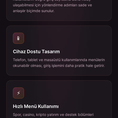
ulaşabilmesi için yönlendirme adımları sade ve
anlaşılır biçimde sunulur.
📱
Cihaz Dostu Tasarım
Telefon, tablet ve masaüstü kullanımlarında menülerin
okunabilir olması, giriş işlemini daha pratik hale getirir.
⚡
Hızlı Menü Kullanımı
Spor, casino, kripto yatırım ve destek bölümleri