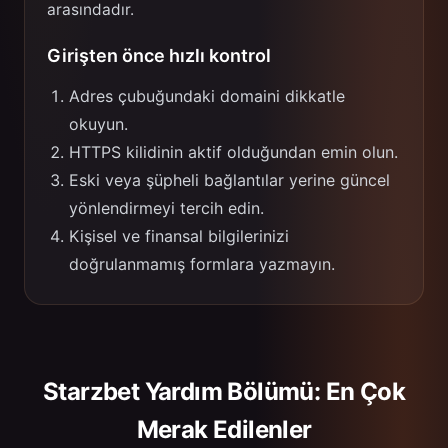
arasındadır.
Girişten önce hızlı kontrol
Adres çubuğundaki domaini dikkatle
okuyun.
HTTPS kilidinin aktif olduğundan emin olun.
Eski veya şüpheli bağlantılar yerine güncel
yönlendirmeyi tercih edin.
Kişisel ve finansal bilgilerinizi
doğrulanmamış formlara yazmayın.
Starzbet Yardım Bölümü: En Çok
Merak Edilenler