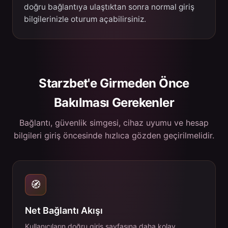
doğru bağlantıya ulaştıktan sonra normal giriş
bilgilerinizle oturum açabilirsiniz.
Starzbet'e Girmeden Önce
Bakılması Gerekenler
Bağlantı, güvenlik simgesi, cihaz uyumu ve hesap
bilgileri giriş öncesinde hızlıca gözden geçirilmelidir.
🧭
Net Bağlantı Akışı
Kullanıcıların doğru giriş sayfasına daha kolay