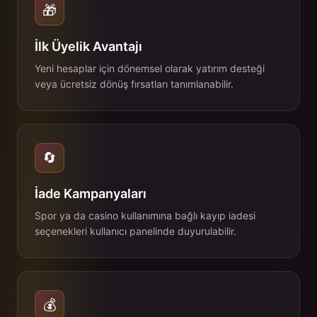
🎁
İlk Üyelik Avantajı
Yeni hesaplar için dönemsel olarak yatırım desteği
veya ücretsiz dönüş fırsatları tanımlanabilir.
🔄
İade Kampanyaları
Spor ya da casino kullanımına bağlı kayıp iadesi
seçenekleri kullanıcı panelinde duyurulabilir.
💰