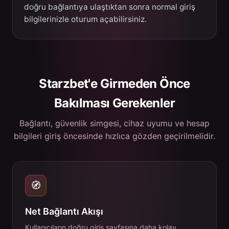
doğru bağlantıya ulaştıktan sonra normal giriş
bilgilerinizle oturum açabilirsiniz.
Starzbet'e Girmeden Önce
Bakılması Gerekenler
Bağlantı, güvenlik simgesi, cihaz uyumu ve hesap
bilgileri giriş öncesinde hızlıca gözden geçirilmelidir.
🧭
Net Bağlantı Akışı
Kullanıcıların doğru giriş sayfasına daha kolay