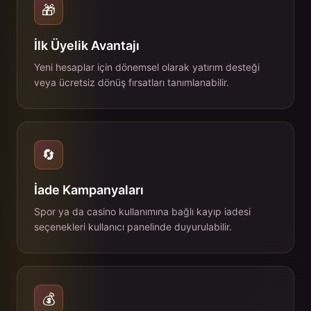
🎁
İlk Üyelik Avantajı
Yeni hesaplar için dönemsel olarak yatırım desteği
veya ücretsiz dönüş fırsatları tanımlanabilir.
🔄
İade Kampanyaları
Spor ya da casino kullanımına bağlı kayıp iadesi
seçenekleri kullanıcı panelinde duyurulabilir.
💰