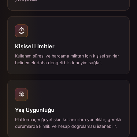
⏱️
Kişisel Limitler
Kullanım süresi ve harcama miktarı için kişisel sınırlar
belirlemek daha dengeli bir deneyim sağlar.
🔞
Yaş Uygunluğu
Platform içeriği yetişkin kullanıcılara yöneliktir; gerekli
durumlarda kimlik ve hesap doğrulaması istenebilir.