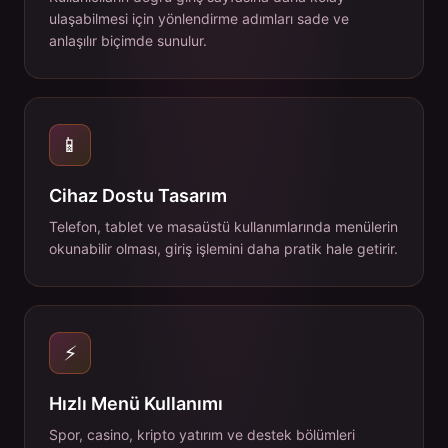
ulaşabilmesi için yönlendirme adımları sade ve
anlaşılır biçimde sunulur.
📱
Cihaz Dostu Tasarım
Telefon, tablet ve masaüstü kullanımlarında menülerin
okunabilir olması, giriş işlemini daha pratik hale getirir.
⚡
Hızlı Menü Kullanımı
Spor, casino, kripto yatırım ve destek bölümleri