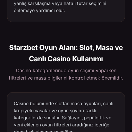
yanlış karşılaşma veya hatalı tutar seçimini
önlemeye yardımcı olur.
Starzbet Oyun Alanı: Slot, Masa ve
Canlı Casino Kullanımı
Casino kategorilerinde oyun seçimi yaparken
filtreleri ve masa bilgilerini kontrol etmek önemlidir.
Casino bölümünde slotlar, masa oyunları, canlı
krupiyeli masalar ve oyun şovları farklı
kategorilerde sunulur. Sağlayıcı, popülerlik ve
yeni eklenen oyun filtreleri aradığınız içeriğe
daha hızlı ulaşmanızı sağlar.