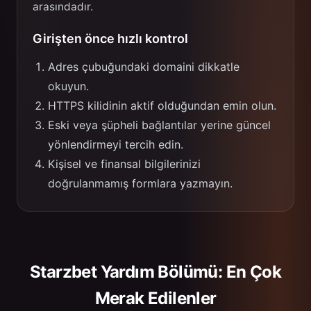
arasındadır.
Girişten önce hızlı kontrol
Adres çubuğundaki domaini dikkatle
okuyun.
HTTPS kilidinin aktif olduğundan emin olun.
Eski veya şüpheli bağlantılar yerine güncel
yönlendirmeyi tercih edin.
Kişisel ve finansal bilgilerinizi
doğrulanmamış formlara yazmayın.
Starzbet Yardım Bölümü: En Çok
Merak Edilenler