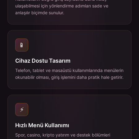
ulaşabilmesi için yönlendirme adımları sade ve
anlaşılır biçimde sunulur.
📱
Cihaz Dostu Tasarım
Telefon, tablet ve masaüstü kullanımlarında menülerin
okunabilir olması, giriş işlemini daha pratik hale getirir.
⚡
Hızlı Menü Kullanımı
Spor, casino, kripto yatırım ve destek bölümleri