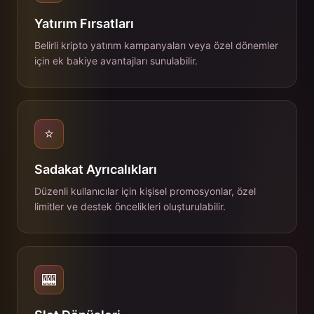
Yatırım Fırsatları
Belirli kripto yatırım kampanyaları veya özel dönemler
için ek bakiye avantajları sunulabilir.
⭐
Sadakat Ayrıcalıkları
Düzenli kullanıcılar için kişisel promosyonlar, özel
limitler ve destek öncelikleri oluşturulabilir.
🎰