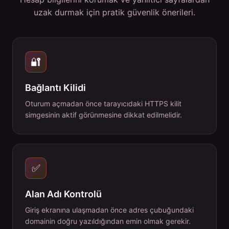
uzak durmak için pratik güvenlik önerileri.
🔐
Bağlantı Kilidi
Oturum açmadan önce tarayıcıdaki HTTPS kilit
simgesinin aktif görünmesine dikkat edilmelidir.
✅
Alan Adı Kontrolü
Giriş ekranına ulaşmadan önce adres çubuğundaki
domainin doğru yazıldığından emin olmak gerekir.