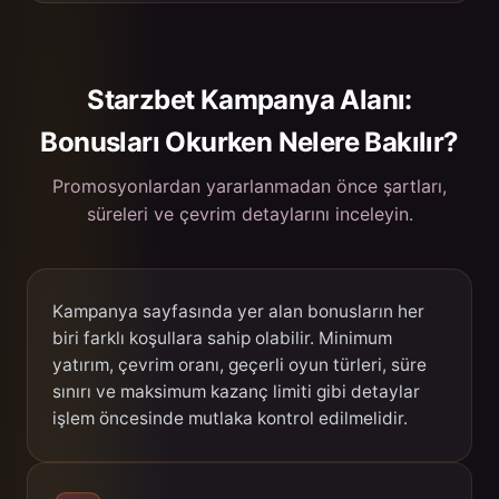
Starzbet Kampanya Alanı:
Bonusları Okurken Nelere Bakılır?
Promosyonlardan yararlanmadan önce şartları,
süreleri ve çevrim detaylarını inceleyin.
Kampanya sayfasında yer alan bonusların her
biri farklı koşullara sahip olabilir. Minimum
yatırım, çevrim oranı, geçerli oyun türleri, süre
sınırı ve maksimum kazanç limiti gibi detaylar
işlem öncesinde mutlaka kontrol edilmelidir.