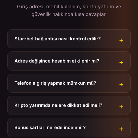
Giriş adresi, mobil kullanım, kripto yatırım ve
güvenlik hakkında kısa cevaplar.
Starzbet bağlantısı nasıl kontrol edilir?
Adres değişince hesabım etkilenir mi?
Telefonla giriş yapmak mümkün mü?
Kripto yatırımda nelere dikkat edilmeli?
Bonus şartları nerede incelenir?