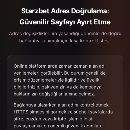
Starzbet Adres Doğrulama:
Güvenilir Sayfayı Ayırt Etme
Adres değişikliklerinin yaşandığı dönemlerde doğru
bağlantıyı tanımak için kısa kontrol listesi.
Online platformlarda zaman zaman alan adı
yenilemeleri görülebilir. Bu durum genellikle
erişim düzenlemeleriyle ilgilidir ve üyelik
bilgilerinizin, bakiyenizin ya da kampanya
haklarınızın değiştiği anlamına gelmez.
Bağlantıya ulaşırken alan adını kontrol etmek,
HTTPS simgesini görmek ve şüpheli sayfalarda
şifre, cüzdan veya kripto işlem bilgisi
paylaşmamak en önemli güvenlik adımları