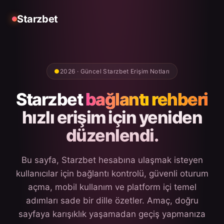
Starzbet
●
2026 · Güncel Starzbet Erişim Notları
Starzbet
bağlantı rehberi
hızlı erişim için yeniden
düzenlendi.
Bu sayfa, Starzbet hesabına ulaşmak isteyen
kullanıcılar için bağlantı kontrolü, güvenli oturum
açma, mobil kullanım ve platform içi temel
adımları sade bir dille özetler. Amaç, doğru
sayfaya karışıklık yaşamadan geçiş yapmanıza