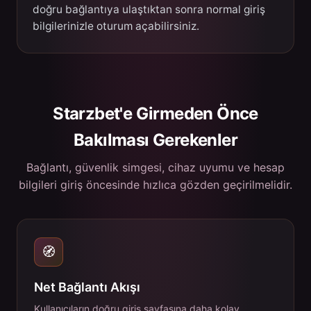
doğru bağlantıya ulaştıktan sonra normal giriş
bilgilerinizle oturum açabilirsiniz.
Starzbet'e Girmeden Önce
Bakılması Gerekenler
Bağlantı, güvenlik simgesi, cihaz uyumu ve hesap
bilgileri giriş öncesinde hızlıca gözden geçirilmelidir.
🧭
Net Bağlantı Akışı
Kullanıcıların doğru giriş sayfasına daha kolay