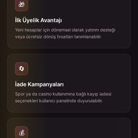
🎁
İlk Üyelik Avantajı
Yeni hesaplar için dönemsel olarak yatırım desteği
veya ücretsiz dönüş fırsatları tanımlanabilir.
🔄
İade Kampanyaları
Spor ya da casino kullanımına bağlı kayıp iadesi
seçenekleri kullanıcı panelinde duyurulabilir.
💰