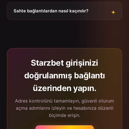
Sahte bağlantılardan nasıl kaçınılır?
Starzbet girişinizi
doğrulanmış bağlantı
üzerinden yapın.
Adres kontrolünü tamamlayın, güvenli oturum
açma adımlarını izleyin ve hesabınıza düzenli
biçimde erişin.