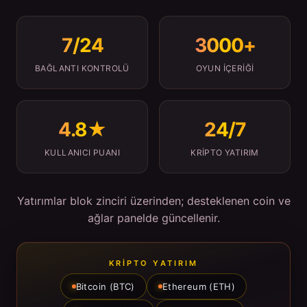
7/24
3000+
BAĞLANTI KONTROLÜ
OYUN İÇERİĞİ
4.8★
24/7
KULLANICI PUANI
KRİPTO YATIRIM
Yatırımlar blok zinciri üzerinden; desteklenen coin ve
ağlar panelde güncellenir.
KRIPTO YATIRIM
Bitcoin (BTC)
Ethereum (ETH)