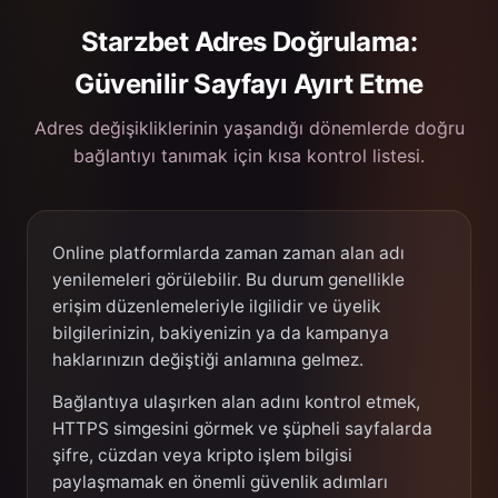
Starzbet Adres Doğrulama:
Güvenilir Sayfayı Ayırt Etme
Adres değişikliklerinin yaşandığı dönemlerde doğru
bağlantıyı tanımak için kısa kontrol listesi.
Online platformlarda zaman zaman alan adı
yenilemeleri görülebilir. Bu durum genellikle
erişim düzenlemeleriyle ilgilidir ve üyelik
bilgilerinizin, bakiyenizin ya da kampanya
haklarınızın değiştiği anlamına gelmez.
Bağlantıya ulaşırken alan adını kontrol etmek,
HTTPS simgesini görmek ve şüpheli sayfalarda
şifre, cüzdan veya kripto işlem bilgisi
paylaşmamak en önemli güvenlik adımları