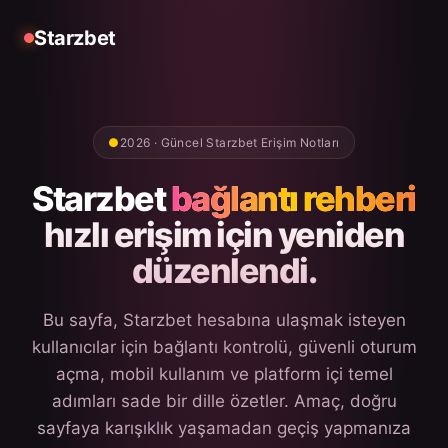
Starzbet
●
2026 · Güncel Starzbet Erişim Notları
Starzbet
bağlantı rehberi
hızlı erişim için yeniden
düzenlendi.
Bu sayfa, Starzbet hesabına ulaşmak isteyen
kullanıcılar için bağlantı kontrolü, güvenli oturum
açma, mobil kullanım ve platform içi temel
adımları sade bir dille özetler. Amaç, doğru
sayfaya karışıklık yaşamadan geçiş yapmanıza