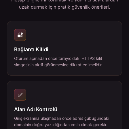
uzak durmak için pratik güvenlik önerileri.
🔐
Bağlantı Kilidi
Oturum açmadan önce tarayıcıdaki HTTPS kilit
simgesinin aktif görünmesine dikkat edilmelidir.
✅
Alan Adı Kontrolü
Giriş ekranına ulaşmadan önce adres çubuğundaki
domainin doğru yazıldığından emin olmak gerekir.