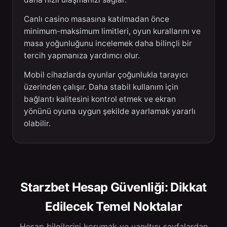
Canlı casino masasına katılmadan önce
minimum-maksimum limitleri, oyun kurallarını ve
masa yoğunluğunu incelemek daha bilinçli bir
tercih yapmanıza yardımcı olur.
Mobil cihazlarda oyunlar çoğunlukla tarayıcı
üzerinden çalışır. Daha stabil kullanım için
bağlantı kalitesini kontrol etmek ve ekran
yönünü oyuna uygun şekilde ayarlamak yararlı
olabilir.
Starzbet Hesap Güvenliği: Dikkat
Edilecek Temel Noktalar
Hesap bilgilerini korumak ve yanıltıcı sayfalardan