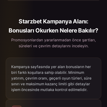
Starzbet Kampanya Alanı:
Bonusları Okurken Nelere Bakılır?
Promosyonlardan yararlanmadan önce şartları,
süreleri ve çevrim detaylarını inceleyin.
Kampanya sayfasında yer alan bonusların her
biri farklı koşullara sahip olabilir. Minimum
yatırım, çevrim oranı, geçerli oyun türleri, süre
sınırı ve maksimum kazanç limiti gibi detaylar
işlem öncesinde mutlaka kontrol edilmelidir.