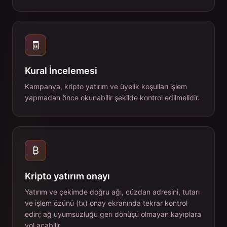
🧾
Kural İncelemesi
Kampanya, kripto yatırım ve üyelik koşulları işlem
yapmadan önce okunabilir şekilde kontrol edilmelidir.
₿
Kripto yatırım onayı
Yatırım ve çekimde doğru ağı, cüzdan adresini, tutarı
ve işlem özünü (tx) onay ekranında tekrar kontrol
edin; ağ uyumsuzluğu geri dönüşü olmayan kayıplara
yol açabilir.