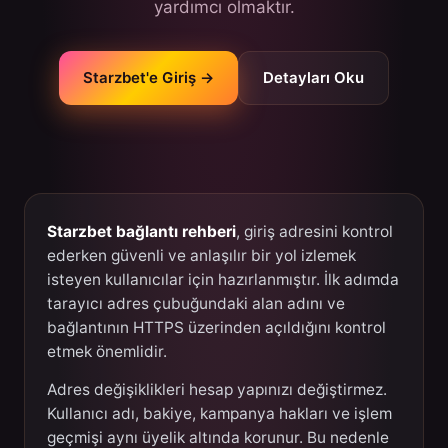
yardımcı olmaktır.
Starzbet'e Giriş →
Detayları Oku
Starzbet bağlantı rehberi
, giriş adresini kontrol
ederken güvenli ve anlaşılır bir yol izlemek
isteyen kullanıcılar için hazırlanmıştır. İlk adımda
tarayıcı adres çubuğundaki alan adını ve
bağlantının HTTPS üzerinden açıldığını kontrol
etmek önemlidir.
Adres değişiklikleri hesap yapınızı değiştirmez.
Kullanıcı adı, bakiye, kampanya hakları ve işlem
geçmişi aynı üyelik altında korunur. Bu nedenle