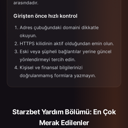
arasındadır.
Girişten önce hızlı kontrol
Adres çubuğundaki domaini dikkatle
okuyun.
HTTPS kilidinin aktif olduğundan emin olun.
Eski veya şüpheli bağlantılar yerine güncel
yönlendirmeyi tercih edin.
Kişisel ve finansal bilgilerinizi
doğrulanmamış formlara yazmayın.
Starzbet Yardım Bölümü: En Çok
Merak Edilenler