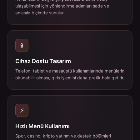
ulaşabilmesi için yönlendirme adımları sade ve
anlaşılır biçimde sunulur.
📱
Cihaz Dostu Tasarım
Telefon, tablet ve masaüstü kullanımlarında menülerin
okunabilir olması, giriş işlemini daha pratik hale getirir.
⚡
Hızlı Menü Kullanımı
Spor, casino, kripto yatırım ve destek bölümleri